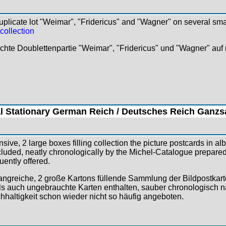
licate lot "Weimar", "Fridericus" and "Wagner" on several small
 collection
te Doublettenpartie "Weimar", "Fridericus" und "Wagner" auf m
l Stationary German Reich / Deutsches Reich Ganz
ive, 2 large boxes filling collection the picture postcards in a
luded, neatly chronologically by the Michel-Catalogue prepared 
uently offered.
ngreiche, 2 große Kartons füllende Sammlung der Bildpostkart
s auch ungebrauchte Karten enthalten, sauber chronologisch na
ichhaltigkeit schon wieder nicht so häufig angeboten.