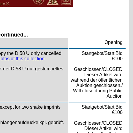
ontinued...
Opening
opy the D 58 U only cancelled
Startgebot/Start Bid
otos of this collection
€100
k der D 58 U nur gestempeltes
Geschlossen/CLOSED
Dieser Artikel wird
während der öffentlichen
Auktion geschlossen./
Will close during Public
Auction
except for two snake imprints
Startgebot/Start Bid
€100
Schlangenaufdrucke kpl. geprüft.
Geschlossen/CLOSED
Dieser Artikel wird