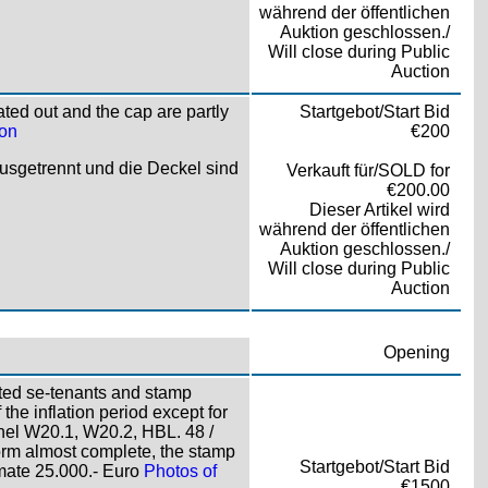
während der öffentlichen
Auktion geschlossen./
Will close during Public
Auction
ed out and the cap are partly
Startgebot/Start Bid
ion
€200
usgetrennt und die Deckel sind
Verkauft für/SOLD for
€200.00
Dieser Artikel wird
während der öffentlichen
Auktion geschlossen./
Will close during Public
Auction
Opening
cted se-tenants and stamp
he inflation period except for
hel W20.1, W20.2, HBL. 48 /
form almost complete, the stamp
Startgebot/Start Bid
imate 25.000.- Euro
Photos of
€1500