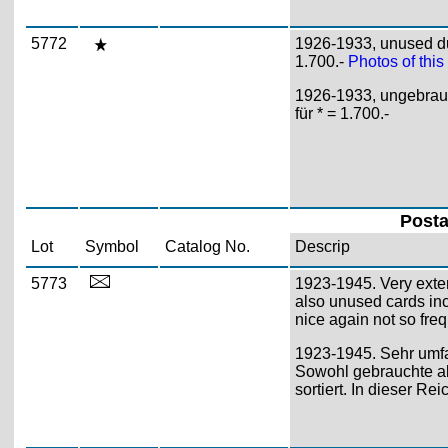
5772
1926-1933, unused dup
1.700.-
Photos of this
1926-1933, ungebrauch
für * = 1.700.-
Posta
Lot
Symbol
Catalog No.
Descrip
5773
1923-1945. Very extens
also unused cards inc
nice again not so freq
1923-1945. Sehr umfa
Sowohl gebrauchte al
sortiert. In dieser Re