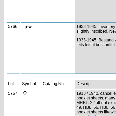
5766
1933-1945. Inventory 
slightly inscribed. Ne
1933-1945. Bestand v
teils leicht beschrift
Lot
Symbol
Catalog No.
Descrip
5767
1913 / 1940, cancelle
booklet sheets, many 
MHBL. 22 all not exp
49, HBL. 56, HBL. 66 
booklet sheets likewi