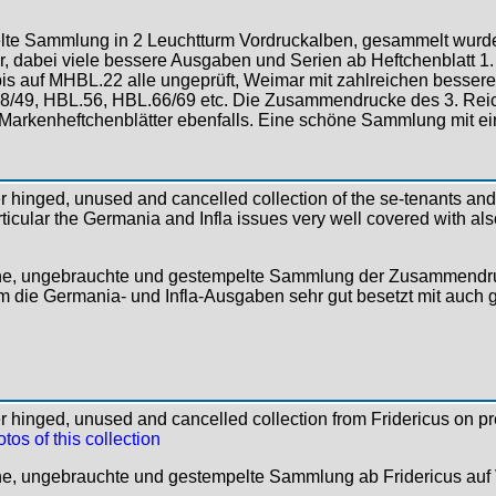
lte Sammlung in 2 Leuchtturm Vordruckalben, gesammelt wu
r, dabei viele bessere Ausgaben und Serien ab Heftchenblatt 1
bis auf MHBL.22 alle ungeprüft, Weimar mit zahlreichen besser
8/49, HBL.56, HBL.66/69 etc. Die Zusammendrucke des 3. Reic
 Markenheftchenblätter ebenfalls. Eine schöne Sammlung mit e
 hinged, unused and cancelled collection of the se-tenants and
rticular the Germania and Infla issues very well covered with al
he, ungebrauchte und gestempelte Sammlung der Zusammendruc
m die Germania- und Infla-Ausgaben sehr gut besetzt mit auch 
 hinged, unused and cancelled collection from Fridericus on pr
tos of this collection
he, ungebrauchte und gestempelte Sammlung ab Fridericus auf V