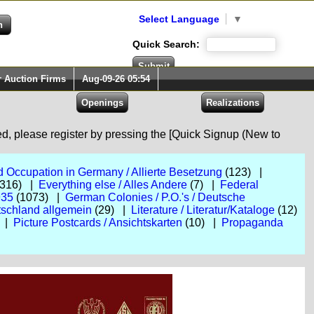
Select Language
▼
Quick Search:
r Auction Firms
Aug-09-26 05:54
red, please register by pressing the [Quick Signup (New to
d Occupation in Germany / Allierte Besetzung
(123) |
316) |
Everything else / Alles Andere
(7) |
Federal
935
(1073) |
German Colonies / P.O.'s / Deutsche
schland allgemein
(29) |
Literature / Literatur/Kataloge
(12)
 |
Picture Postcards / Ansichtskarten
(10) |
Propaganda