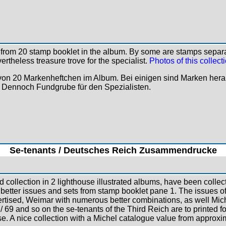
from 20 stamp booklet in the album. By some are stamps separat
vertheless treasure trove for the specialist.
Photos of this collect
on 20 Markenheftchen im Album. Bei einigen sind Marken hera
et. Dennoch Fundgrube für den Spezialisten.
Se-tenants / Deutsches Reich Zusammendrucke
d collection in 2 lighthouse illustrated albums, have been colle
better issues and sets from stamp booklet pane 1. The issues of t
ertised, Weimar with numerous better combinations, as well Mic
/ 69 and so on the se-tenants of the Third Reich are to printed 
se. A nice collection with a Michel catalogue value from approx