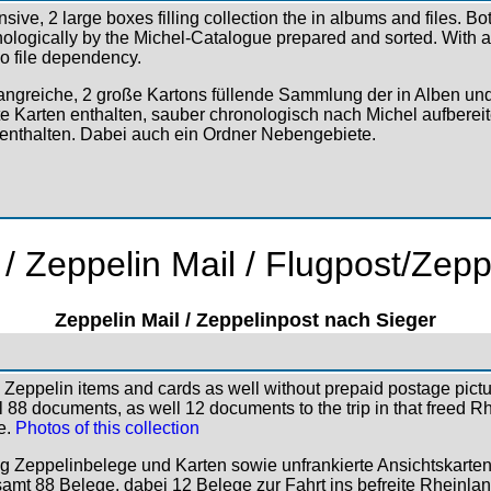
sive, 2 large boxes filling collection the in albums and files. 
nologically by the Michel-Catalogue prepared and sorted. With 
o file dependency.
ngreiche, 2 große Kartons füllende Sammlung der in Alben un
 Karten enthalten, sauber chronologisch nach Michel aufbereite
 enthalten. Dabei auch ein Ordner Nebengebiete.
l / Zeppelin Mail / Flugpost/Zepp
Zeppelin Mail / Zeppelinpost nach Sieger
 Zeppelin items and cards as well without prepaid postage pictu
al 88 documents, as well 12 documents to the trip in that freed R
le.
Photos of this collection
Zeppelinbelege und Karten sowie unfrankierte Ansichtskarte
amt 88 Belege, dabei 12 Belege zur Fahrt ins befreite Rheinlan