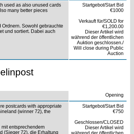
Both used as also unused cards
Startgebot/Start Bid
also many better pieces
€1000
Verkauft für/SOLD for
d Ordnern. Sowohl gebrauchte
€1,200.00
t und sortiert. Dabei auch
Dieser Artikel wird
während der öffentlichen
Auktion geschlossen./
Will close during Public
Auction
elinpost
Opening
re postcards with appropriate
Startgebot/Start Bid
hineland (winner 72), the
€750
Geschlossen/CLOSED
n mit entsprechendem
Dieser Artikel wird
d (Sieger 72), die Erhaltung
während der öffentlichen