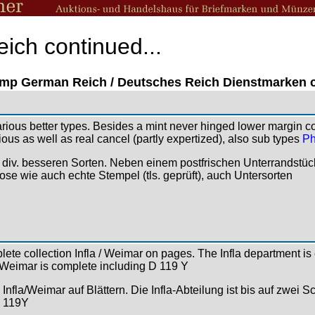
ich continued...
tamp German Reich / Deutsches Reich Dienstmarken c
arious better types. Besides a mint never hinged lower margin c
ous as well as real cancel (partly expertized), also sub types
Ph
t div. besseren Sorten. Neben einem postfrischen Unterrandstüc
ose wie auch echte Stempel (tls. geprüft), auch Untersorten
ete collection Infla / Weimar on pages. The Infla department is 
 Weimar is complete including D 119 Y
. Infla/Weimar auf Blättern. Die Infla-Abteilung ist bis auf zwei 
D 119Y