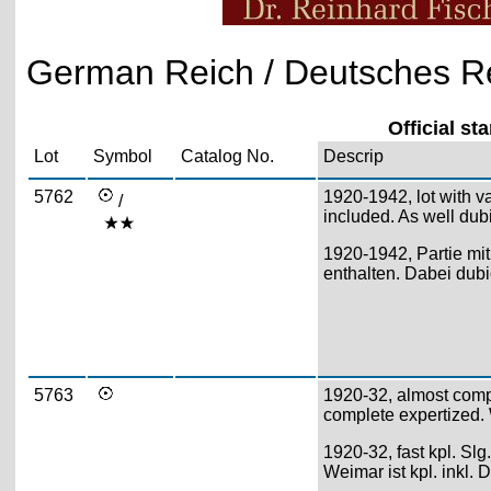
German Reich / Deutsches Re
Official s
Lot
Symbol
Catalog No.
Descrip
5762
1920-1942, lot with v
/
included. As well dubi
1920-1942, Partie mi
enthalten. Dabei dubi
5763
1920-32, almost compl
complete expertized.
1920-32, fast kpl. Slg
Weimar ist kpl. inkl. 