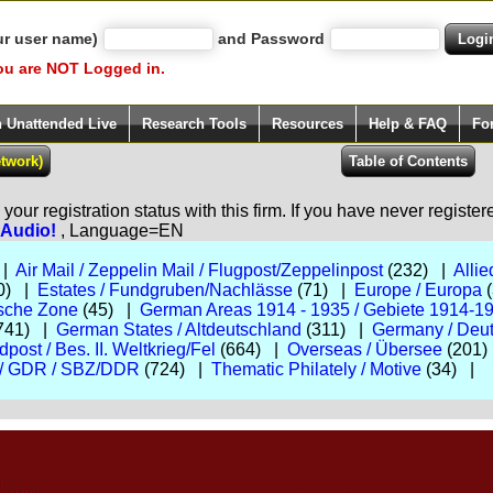
ur user name)
and Password
ou are NOT Logged in.
h Unattended Live
Research Tools
Resources
Help & FAQ
Fo
our registration status with this firm. If you have never registe
e Audio!
, Language=EN
 |
Air Mail / Zeppelin Mail / Flugpost/Zeppelinpost
(232) |
Allie
0) |
Estates / Fundgruben/Nachlässe
(71) |
Europe / Europa
(
ische Zone
(45) |
German Areas 1914 - 1935 / Gebiete 1914-1
741) |
German States / Altdeutschland
(311) |
Germany / Deut
ost / Bes. II. Weltkrieg/Fel
(664) |
Overseas / Übersee
(201)
 / GDR / SBZ/DDR
(724) |
Thematic Philately / Motive
(34) |