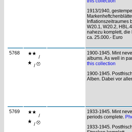
this collection
1913/1940, gestempe
Markenheftchenblätte
Inflationszeitraumes 
W20.1, W20.2, HBL.4
nahezu komplett, die
ca. 25.000.- Euro
5768
1900-1945. Mint never
/
albums. As well in pa
this collection
/
1900-1945. Postfrisc
Alben. Dabei vor alle
5769
1933-1945. Mint never
/
periods complete.
Pho
/
1933-1945. Postfrisc