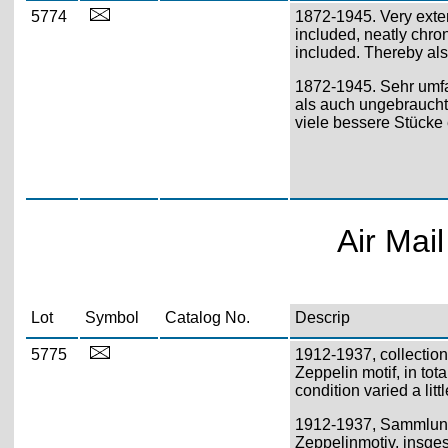
5774
1872-1945. Very exten
included, neatly chro
included. Thereby als
1872-1945. Sehr umfa
als auch ungebrauchte
viele bessere Stücke
Air Mai
Lot
Symbol
Catalog No.
Descrip
5775
1912-1937, collection
Zeppelin motif, in tot
condition varied a litt
1912-1937, Sammlung 
Zeppelinmotiv, insges