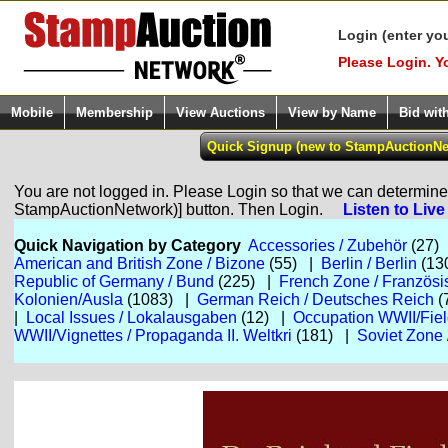
Login (enter yo
Please Login. Y
Mobile
Membership
View Auctions
View by Name
Bid wit
You are not logged in. Please Login so that we can determine y
StampAuctionNetwork)] button. Then Login.
Listen to Liv
Quick Navigation by Category
Accessories / Zubehör
(27)
American and British Zone / Bizone
(55) |
Berlin / Berlin
(13
Republic of Germany / Bund
(225) |
French Zone / Französ
Kolonien/Ausla
(1083) |
German Reich / Deutsches Reich
(
|
Local Issues / Lokalausgaben
(12) |
Occupation WWII/Fieldp
WWII/Vignettes / Propaganda II. Weltkri
(181) |
Soviet Zone