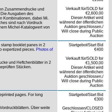
Verkauft für/SOLD for
rden Zusammendrucke und
€2,600.00
. Die Ausgaben des
Dieser Artikel wird
en Kombinationen, dabei Mi.
während der öffentlichen
hes sind nach Vordruck
Auktion geschlossen./
inem Michel-Katalogwert von
Will close during Public
Auction
 stamp booklet panes in 2
Startgebot/Start Bid
so expertized pieces.
Photos of
€400
Verkauft für/SOLD for
ke und Heftchenblätter in 2
€1,500.00
geprüften Stücken.
Dieser Artikel wird
während der öffentlichen
Auktion geschlossen./
Will close during Public
Auction
eprinted pages. For long
Startgebot/Start Bid
€300
ordruckblättern. Über weite
Geschlossen/CLOSED