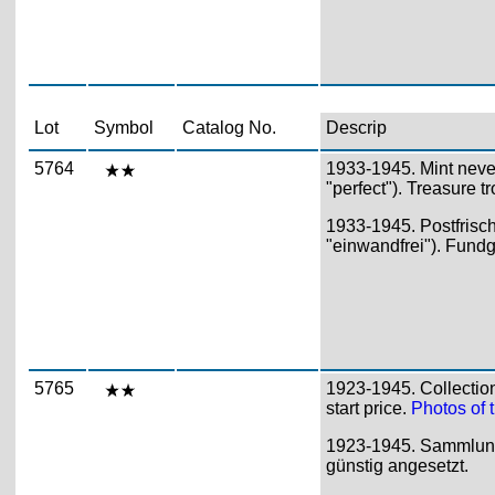
Lot
Symbol
Catalog No.
Descrip
5764
1933-1945. Mint never
"perfect"). Treasure tr
1933-1945. Postfrisc
"einwandfrei"). Fundg
5765
1923-1945. Collection
start price.
Photos of t
1923-1945. Sammlung
günstig angesetzt.