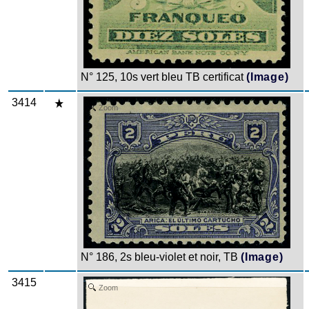
N° 125, 10s vert bleu TB certificat
(Image)
3414
Zoom
N° 186, 2s bleu-violet et noir, TB
(Image)
3415
Zoom