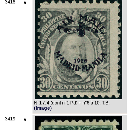
3418
Zoom
N°1 à 4 (dont n°1 Pd) + n°6 à 10. T.B.
(Image)
3419
Zoom