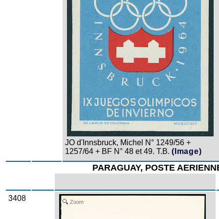
JO d'Innsbruck, Michel N° 1249/56 +
1257/64 + BF N° 48 et 49. T.B.
(Image)
PARAGUAY, POSTE AERIENN
3408
Zoom