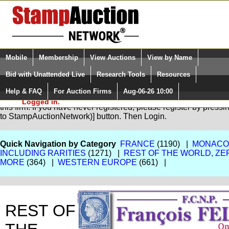
Login (enter your user name)
Select Language
▼
Mobile
Membership
View Auctions
View by Name
and Password
Quick Search:
Bid with Unattended Live
Research Tools
Resources
Help & FAQ
For Auction Firms
Aug-06-26 10:00
Please Login. You are NOT
You are not logged in. Please Login so that we can determine yo
Logged in.
this firm. If you have never registered, please register by pres
to StampAuctionNetwork)] button. Then Login.
Quick Navigation by Category
FRANCE
(1190) |
MONACO,
INCLUDING RARITIES
(1271) |
REST OF THE WORLD, ZE
MORE
(364) |
WESTERN EUROPE
(661) |
REST OF