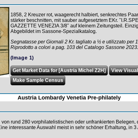
1858, 2 Kreuzer rot, waagerecht halbiert, senkrechtes Paa
stärker beschnitten, mit sauber aufgesetztem EKr. "I.R.S
GAZZETTE VENEZIA 3/8" auf kleinem Zeitungsteil. Einzig
Abgebildet im Sassone-Spezialkatalog.
Segnatasse per Giornali 2 Kr. tagliato a ½ e utilizzato per 1
Riprodotto a colori a pag. 103 del Catalogo Sassone 2023.
(Image 1)
Get Market Data for [Austria Michel Z2H]
View Visual
Make Sample Census
Austria Lombardy Venetia Pre-philately
on rund 280 vorphilatelistischen oder unfrankierten Belegen, 
ine interessante Auswahl meist in sehr schöner Erhaltung, in 3