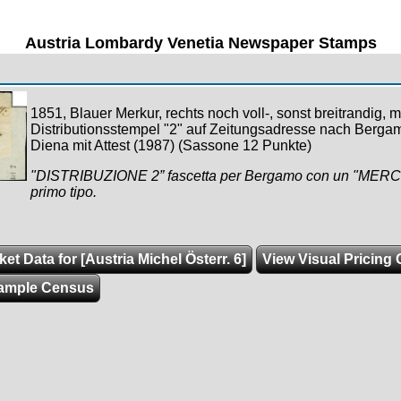
Austria Lombardy Venetia Newspaper Stamps
1851, Blauer Merkur, rechts noch voll-, sonst breitrandig, m
Distributionsstempel "2" auf Zeitungsadresse nach Bergam
Diena mit Attest (1987) (Sassone 12 Punkte)
"DISTRIBUZIONE 2” fascetta per Bergamo con un "ME
primo tipo.
et Data for [Austria Michel Österr. 6]
View Visual Pricing 
ample Census