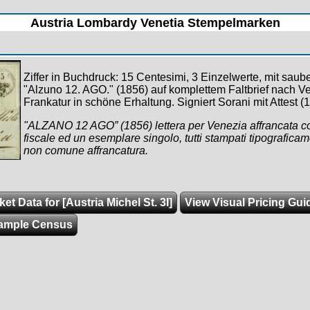
Austria Lombardy Venetia Stempelmarken
Ziffer in Buchdruck: 15 Centesimi, 3 Einzelwerte, mit saub
"Alzuno 12. AGO." (1856) auf komplettem Faltbrief nach V
Frankatur in schöne Erhaltung. Signiert Sorani mit Attest (
"ALZANO 12 AGO” (1856) lettera per Venezia affrancata co
fiscale ed un esemplare singolo, tutti stampati tipograficam
non comune affrancatura.
et Data for [Austria Michel St. 3I]
View Visual Pricing Gui
ample Census