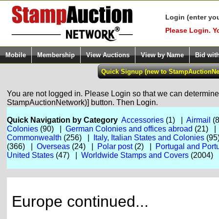
Login (enter yo
Please Login. Y
Mobile
Membership
View Auctions
View by Name
Bid wit
You are not logged in. Please Login so that we can determine y
StampAuctionNetwork)] button. Then Login.
Quick Navigation by Category
Accessories
(1) |
Airmail
(
Colonies
(90) |
German Colonies and offices abroad
(21) 
Commonwealth
(256) |
Italy, Italian States and Colonies
(95
(366) |
Overseas
(24) |
Polar post
(2) |
Portugal and Port
United States
(47) |
Worldwide Stamps and Covers
(2004) 
Europe continued...