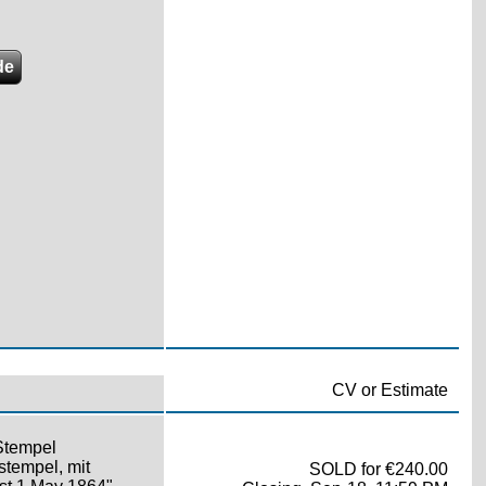
de
CV or Estimate
 Stempel
stempel, mit
SOLD for €240.00