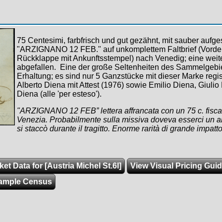
75 Centesimi, farbfrisch und gut gezähnt, mit sauber aufg
"ARZIGNANO 12 FEB." auf unkomplettem Faltbrief (Vorder
Rückklappe mit Ankunftsstempel) nach Venedig; eine weit
abgefallen. Eine der große Seltenheiten des Sammelgebie
Erhaltung; es sind nur 5 Ganzstücke mit dieser Marke registr
Alberto Diena mit Attest (1976) sowie Emilio Diena, Giulio
Diena (alle 'per esteso').
"ARZIGNANO 12 FEB” lettera affrancata con un 75 c. fiscale
Venezia. Probabilmente sulla missiva doveva esserci un al
si staccò durante il tragitto. Enorme rarità di grande impatto
et Data for [Austria Michel St.6I]
View Visual Pricing Gui
ample Census