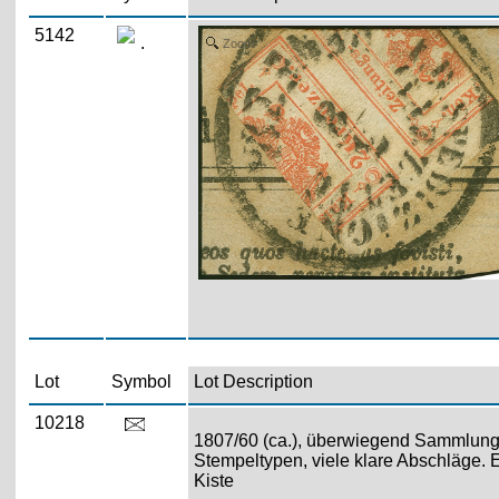
5142
.
Zoom
Lot
Symbol
Lot Description
10218
1807/60 (ca.), überwiegend Sammlung v
Stempeltypen, viele klare Abschläge. E
Kiste