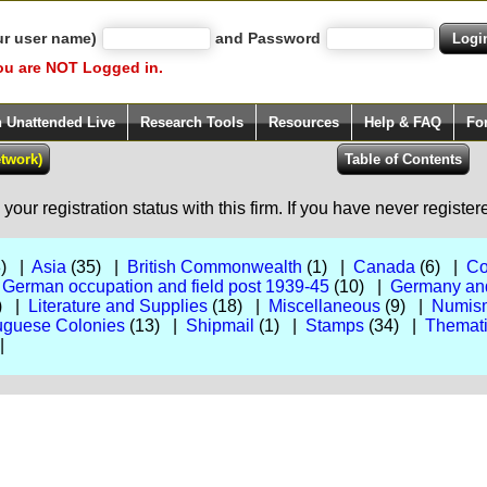
ur user name)
and Password
ou are NOT Logged in.
h Unattended Live
Research Tools
Resources
Help & FAQ
Fo
our registration status with this firm. If you have never registe
8) |
Asia
(35) |
British Commonwealth
(1) |
Canada
(6) |
Co
|
German occupation and field post 1939-45
(10) |
Germany an
) |
Literature and Supplies
(18) |
Miscellaneous
(9) |
Numism
uguese Colonies
(13) |
Shipmail
(1) |
Stamps
(34) |
Themat
|