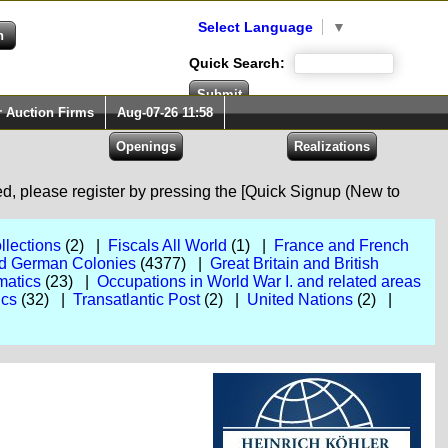
Select Language
▼
Quick Search:
r Auction Firms
Aug-07-26 11:58
red, please register by pressing the [Quick Signup (New to
llections
(2) |
Fiscals All World
(1) |
France and French
d German Colonies
(4377) |
Great Britain and British
atics
(23) |
Occupations in World War I. and related areas
ics
(32) |
Transatlantic Post
(2) |
United Nations
(2) |