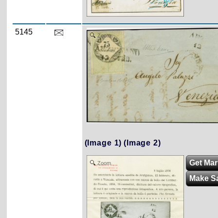
5145
Zoom
(Image 1)
(Image 2)
Get Mark
Zoom
Make S