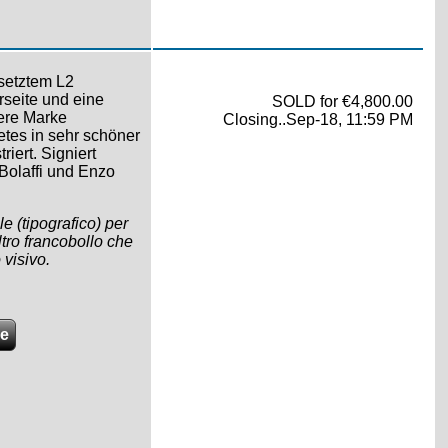
esetztem L2
seite und eine
SOLD for €4,800.00
ere Marke
Closing..Sep-18, 11:59 PM
tes in sehr schöner
iert. Signiert
 Bolaffi und Enzo
 (tipografico) per
tro francobollo che
 visivo.
de