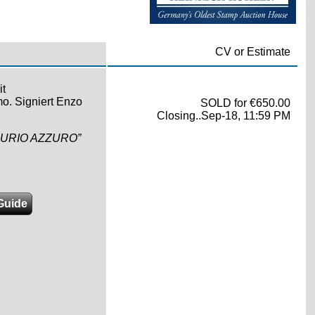
CV or Estimate
it
o. Signiert Enzo
SOLD for €650.00
Closing..Sep-18, 11:59 PM
RCURIO AZZURO”
Guide