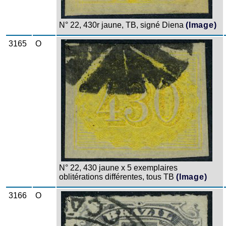
N° 22, 430r jaune, TB, signé Diena
(Image)
3165
O
Zoom
N° 22, 430 jaune x 5 exemplaires
oblitérations différentes, tous TB
(Image)
3166
O
Zoom