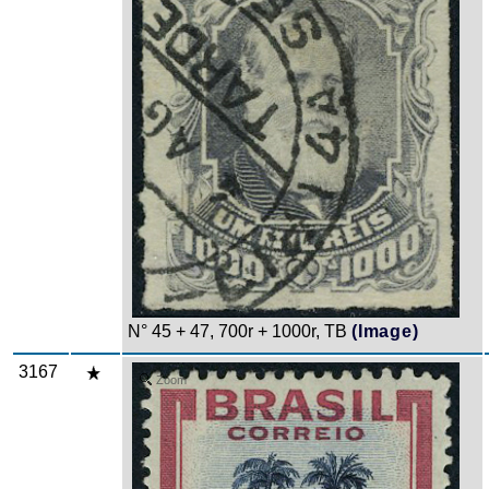
N° 45 + 47, 700r + 1000r, TB
(Image)
3167
Zoom