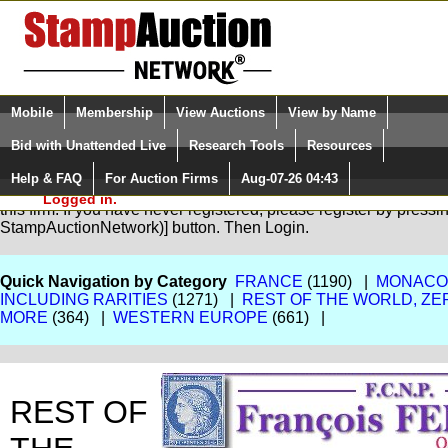
Login (enter your user name)
Select Language
▼
Mobile
Membership
View Auctions
View by Name
and Password
Quick Search:
Bid with Unattended Live
Research Tools
Resources
Help & FAQ
For Auction Firms
Aug-07-26 04:43
Please Login. You are NOT
You are not logged in. Please Login so that we can determine yo
Logged in.
this firm. If you have never registered, please register by press
StampAuctionNetwork)] button. Then Login.
Quick Navigation by Category
FRANCE
(1190) |
MONACO,
INCLUDING RARITIES
(1271) |
REST OF THE WORLD, ZE
MORE
(364) |
WESTERN EUROPE
(661) |
REST OF