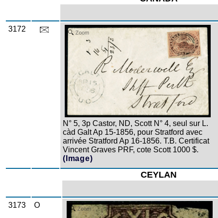
3172
Zoom
N° 5, 3p Castor, ND, Scott N° 4, seul sur L.
càd Galt Ap 15-1856, pour Stratford avec
arrivée Stratford Ap 16-1856. T.B. Certificat
Vincent Graves PRF, cote Scott 1000 $.
(Image)
CEYLAN
3173
O
Zoom