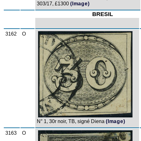
303/17, £1300
(Image)
BRESIL
3162
O
Zoom
N° 1, 30r noir, TB, signé Diena
(Image)
3163
O
Zoom