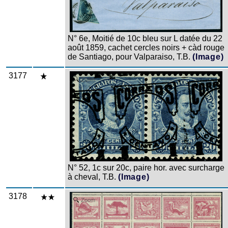
N° 6e, Moitié de 10c bleu sur L datée du 22
août 1859, cachet cercles noirs + càd rouge
de Santiago, pour Valparaiso, T.B.
(Image)
3177
Zoom
N° 52, 1c sur 20c, paire hor. avec surcharge
à cheval, T.B.
(Image)
3178
Zoom