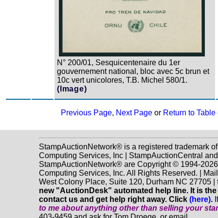
N° 200/01, Sesquicentenaire du 1er
gouvernement national, bloc avec 5c brun et
10c vert unicolores, T.B. Michel 580/1.
(Image)
Previous Page
,
Next Page
or
Return to Table
StampAuctionNetwork® is a registered trademark o
Computing Services, Inc | StampAuctionCentral and
StampAuctionNetwork® are Copyright © 1994-202
Computing Services, Inc. All Rights Reserved. | Mai
West Colony Place, Suite 120, Durham NC 27705 |
new "AuctionDesk" automated help line. It is the
contact us and get help right away. Click
(here)
.
I
to me about anything
other
than selling your st
403-9459 and ask for Tom Droege, or email