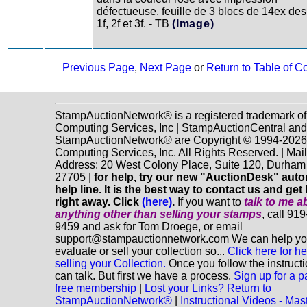
défectueuse, feuille de 3 blocs de 14ex des
1f, 2f et 3f. - TB
(Image)
Previous Page
,
Next Page
or
Return to Table of C
StampAuctionNetwork® is a registered trademark o
Computing Services, Inc | StampAuctionCentral and
StampAuctionNetwork® are Copyright © 1994-202
Computing Services, Inc. All Rights Reserved. | Mai
Address: 20 West Colony Place, Suite 120, Durha
27705 |
for help, try our new "AuctionDesk" aut
help line. It is the best way to contact us and get
right away. Click
(here)
.
If you want to
talk to me a
anything
other
than selling your stamps
, call 91
9459 and ask for Tom Droege, or email
support@stampauctionnetwork.com We can help y
evaluate or sell your collection so...
Click here for he
selling your Collection.
Once you follow the instruct
can talk. But first we have a process.
Sign up for a p
free membership
|
Lost your Links? Return to
StampAuctionNetwork®
|
Instructional Videos - Mas