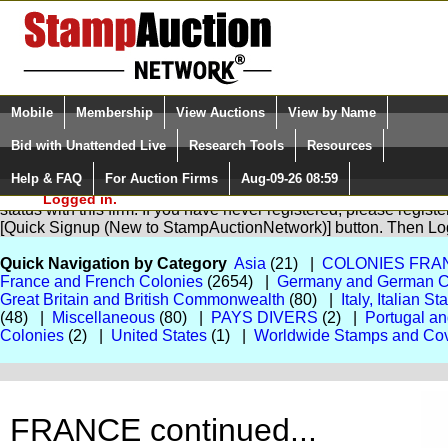
Login (enter your user name)
Select Language
▼
Mobile
Membership
View Auctions
View by Name
and Password
Quick Search:
Bid with Unattended Live
Research Tools
Resources
Help & FAQ
For Auction Firms
Aug-09-26 08:59
Please Login. You are NOT
You are not logged in. Please Login so that we can determine yo
Logged in.
status with this firm. If you have never registered, please regist
[Quick Signup (New to StampAuctionNetwork)] button. Then Lo
Quick Navigation by Category
Asia
(21) |
COLONIES FRA
France and French Colonies
(2654) |
Germany and German C
Great Britain and British Commonwealth
(80) |
Italy, Italian S
(48) |
Miscellaneous
(80) |
PAYS DIVERS
(2) |
Portugal a
Colonies
(2) |
United States
(1) |
Worldwide Stamps and Co
FRANCE continued...