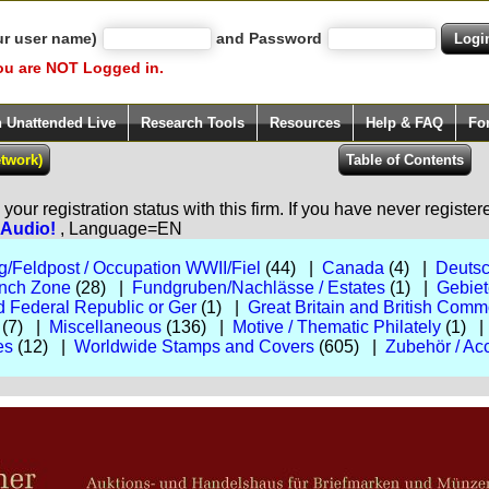
ur user name)
and Password
ou are NOT Logged in.
h Unattended Live
Research Tools
Resources
Help & FAQ
Fo
our registration status with this firm. If you have never registe
e Audio!
, Language=EN
eg/Feldpost / Occupation WWII/Fiel
(44) |
Canada
(4) |
Deutsc
ench Zone
(28) |
Fundgruben/Nachlässe / Estates
(1) |
Gebiet
 Federal Republic or Ger
(1) |
Great Britain and British Com
(7) |
Miscellaneous
(136) |
Motive / Thematic Philately
(1) 
es
(12) |
Worldwide Stamps and Covers
(605) |
Zubehör / Ac