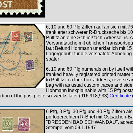
6, 10 und 60 Pfg Ziffern auf an sich mit 
frankierter schwerer R-Drucksache bis 1
Putlitz an eine Schließfach-Adresse, rs. A
Versandtasche mit üblichen Transportspu
laut Befund Hohmann unerklärlich mit 15 Pf
Lagergebühr für die verspätete Abholun
später
6, 10 and 60 Pfg numerals on by itself wit
franked heavily registered printed matter
to Putlitz to a lock box address, reverse a
bag with as usual custom traces and side 
Hohmann inexplainable with 15 Pfg posta
ection of the post piece six weeks later (916,918,933)
Certificate
6 Pfg, 8 Pfg, 30 Pfg und 40 Pfg Ziffern al
portogerechtem R-Brief mit Ostsachen-B
"DRESDEN BAD SCHWANDAU", adressier
Stempel vom 09.1.1947