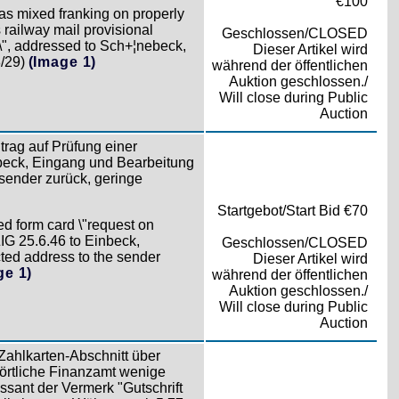
€100
as mixed franking on properly
 railway mail provisional
Geschlossen/CLOSED
addressed to Sch+¦nebeck,
Dieser Artikel wird
8/29)
(Image 1)
während der öffentlichen
Auktion geschlossen./
Will close during Public
Auction
trag auf Prüfung einer
beck, Eingang und Bearbeitung
bsender zurück, geringe
Startgebot/Start Bid €70
ed form card \"request on
IG 25.6.46 to Einbeck,
Geschlossen/CLOSED
cted address to the sender
Dieser Artikel wird
ge 1)
während der öffentlichen
Auktion geschlossen./
Will close during Public
Auction
Zahlkarten-Abschnitt über
rtliche Finanzamt wenige
sant der Vermerk "Gutschrift