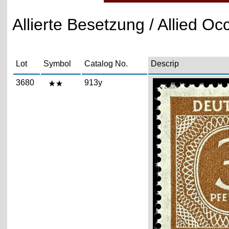
Allierte Besetzung / Allied O
Lot
Symbol
Catalog No.
Descrip
3680
913y
Zoom