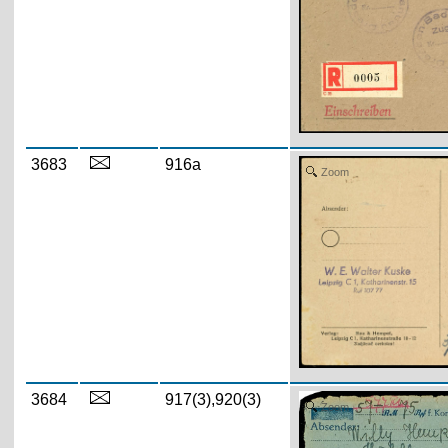
3683
916a
Zoom
3684
917(3),920(3)
Zoom