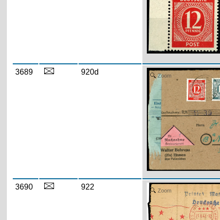
3689
920d
Zoom
3690
922
Zoom