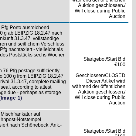
Auktion geschlossen./
Will close during Public
Auction
76 Pfg Porto ausreichend
00 g ab LEIPZIG 18.2.47 nach
nkunft 31.3.47, vollständige
ren und seitlichem Verschluss,
g nachtaxiert - vielleicht als
g des Poststücks sechs Wochen
Startgebot/Start Bid
€100
h 76 Pfg postage sufficiently
Geschlossen/CLOSED
 to 100 g from LEIPZIG 18.2.47
Dieser Artikel wird
rrival 31.3.47, complete mailing
während der öffentlichen
seal, according to attest
Auktion geschlossen./
ge due - perhaps as storage
Will close during Public
(Image 1)
Auction
s Mischfrankatur auf
ahnpost-Notstempel
t nach Schönebeck, Ank.-
Startgebot/Start Bid