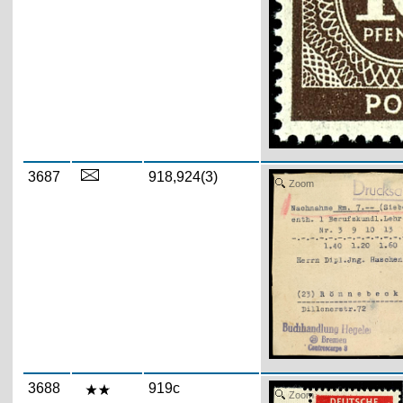
3687
918,924(3)
Zoom
3688
919c
Zoom