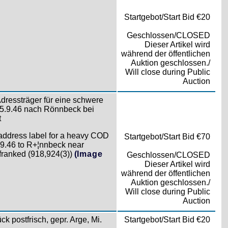
Startgebot/Start Bid €20
Geschlossen/CLOSED
Dieser Artikel wird
während der öffentlichen
Auktion geschlossen./
Will close during Public
Auction
Adressträger für eine schwere
.9.46 nach Rönnbeck bei
t
address label for a heavy COD
Startgebot/Start Bid €70
9.46 to R+¦nnbeck near
 franked (918,924(3))
(Image
Geschlossen/CLOSED
Dieser Artikel wird
während der öffentlichen
Auktion geschlossen./
Will close during Public
Auction
ck postfrisch, gepr. Arge, Mi.
Startgebot/Start Bid €20