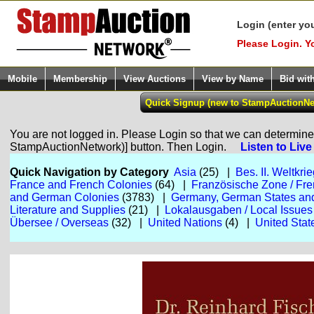
Login (enter yo
Please Login. Y
Mobile
Membership
View Auctions
View by Name
Bid wit
You are not logged in. Please Login so that we can determine y
StampAuctionNetwork)] button. Then Login.
Listen to Liv
Quick Navigation by Category
Asia
(25) |
Bes. II. Weltkri
France and French Colonies
(64) |
Französische Zone / Fr
and German Colonies
(3783) |
Germany, German States and
Literature and Supplies
(21) |
Lokalausgaben / Local Issues
Übersee / Overseas
(32) |
United Nations
(4) |
United Stat