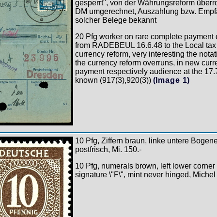
gesperrt", von der Währungsreform überro
DM umgerechnet, Auszahlung bzw. Empfa
solcher Belege bekannt
20 Pfg worker on rare complete payment c
from RADEBEUL 16.6.48 to the Local tax 
currency reform, very interesting the notat
the currency reform overruns, in new curr
payment respectively audience at the 17.
known (917(3),920(3))
(Image 1)
10 Pfg, Ziffern braun, linke untere Bogen
postfrisch, Mi. 150.-
10 Pfg, numerals brown, left lower corner o
signature \"F\", mint never hinged, Miche