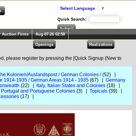
Select Language
▼
Quick Search:
r Auction Firms
Aug-07-26 02:58
red, please register by pressing the [Quick Signup (New to
he Kolonien/Auslandspost / German Colonies /
(52) |
e 1914-1935 / German Areas 1914 - 1935
(67) |
Germany
monwealth
(22) |
Italy, Italian States and Colonies
(18) |
|
Portugal and Portuguese Colonies
(3) |
Topicals
(39) |
cessories
(17) |