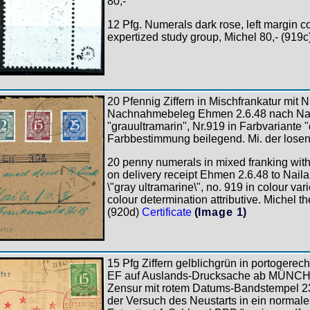
80,-
12 Pfg. Numerals dark rose, left margin c
expertized study group, Michel 80,- (919c
20 Pfennig Ziffern in Mischfrankatur mit 
Nachnahmebeleg Ehmen 2.6.48 nach Naila
"grauultramarin", Nr.919 in Farbvariante
Farbbestimmung beilegend. Mi. der losen
20 penny numerals in mixed franking wit
on delivery receipt Ehmen 2.6.48 to Naila.
\"gray ultramarine\", no. 919 in colour var
colour determination attributive. Michel th
(920d)
Certificate
(Image 1)
15 Pfg Ziffern gelblichgrün in portogerech
EF auf Auslands-Drucksache ab MÜNCH
Zensur mit rotem Datums-Bandstempel 23.
der Versuch des Neustarts in ein normal