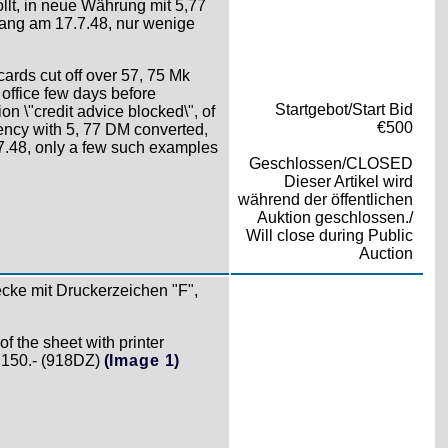
llt, in neue Währung mit 5,77
ng am 17.7.48, nur wenige
ards cut off over 57, 75 Mk
office few days before
Startgebot/Start Bid
ion \"credit advice blocked\", of
€500
ency with 5, 77 DM converted,
7.48, only a few such examples
Geschlossen/CLOSED
Dieser Artikel wird
während der öffentlichen
Auktion geschlossen./
Will close during Public
Auction
ecke mit Druckerzeichen "F",
f the sheet with printer
l 150.- (918DZ)
(Image 1)