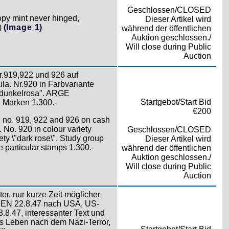
Geschlossen/CLOSED
opy mint never hinged,
Dieser Artikel wird
)
(Image 1)
während der öffentlichen
Auktion geschlossen./
Will close during Public
Auction
Nr.919,922 und 926 auf
. Nr.920 in Farbvariante
 "dunkelrosa". ARGE
Startgebot/Start Bid
 Marken 1.300.-
€200
h no. 919, 922 and 926 on cash
 No. 920 in colour variety
Geschlossen/CLOSED
iety \"dark rose\". Study group
Dieser Artikel wird
e particular stamps 1.300.-
während der öffentlichen
Auktion geschlossen./
Will close during Public
Auction
ter, nur kurze Zeit möglicher
EN 22.8.47 nach USA, US-
8.47, interessanter Text und
es Leben nach dem Nazi-Terror,