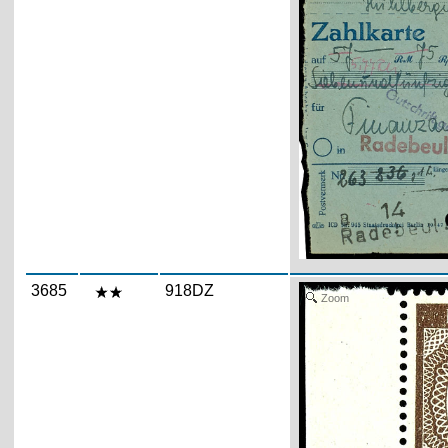
3685
918DZ
Zoom