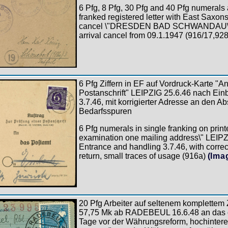
6 Pfg, 8 Pfg, 30 Pfg and 40 Pfg numerals 
franked registered letter with East Saxons
cancel \"DRESDEN BAD SCHWANDAU\", 
arrival cancel from 09.1.1947 (916/17,92
6 Pfg Ziffern in EF auf Vordruck-Karte "An
Postanschrift" LEIPZIG 25.6.46 nach Ein
3.7.46, mit korrigierter Adresse an den A
Bedarfsspuren
6 Pfg numerals in single franking on print
examination one mailing address\" LEIPZ
Entrance and handling 3.7.46, with corre
return, small traces of usage (916a)
(Ima
20 Pfg Arbeiter auf seltenem komplettem 
57,75 Mk ab RADEBEUL 16.6.48 an das ö
Tage vor der Währungsreform, hochinteres