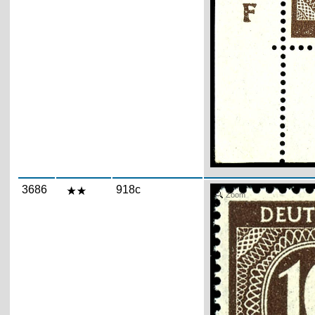
3686
918c
Zoom