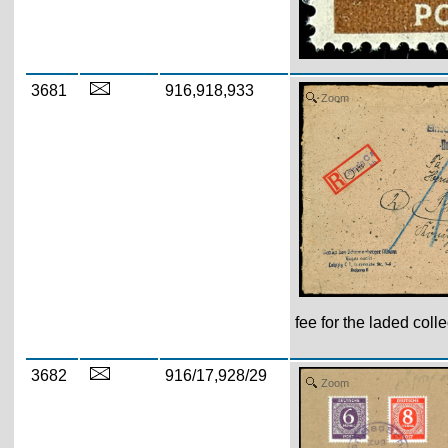
3681
916,918,933
Zoom
fee for the laded coll
3682
916/17,928/29
Zoom