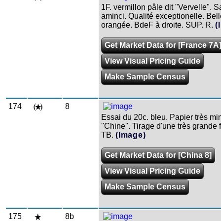
1F. vermillon pâle dit "Vervelle". 
aminci. Qualité exceptionelle. Bel
orangée. BdeF à droite. SUP. R.
(
Get Market Data for [France 7A
View Visual Pricing Guide
Make Sample Census
174
8
Essai du 20c. bleu. Papier très min
''Chine''. Tirage d'une très grande 
TB.
(Image)
Get Market Data for [China 8]
View Visual Pricing Guide
Make Sample Census
175
8b