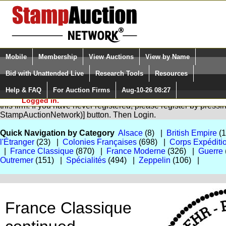
Login (enter your user name)
Select Language
▼
Mobile
Membership
View Auctions
View by Name
and Password
Quick Search:
Bid with Unattended Live
Research Tools
Resources
Help & FAQ
For Auction Firms
Aug-10-26 08:27
Please Login. You are NOT
You are not logged in. Please Login so that we can determine yo
Logged in.
this firm. If you have never registered, please register by press
StampAuctionNetwork)] button. Then Login.
Quick Navigation by Category
Alsace
(8) |
British Empire
(
l'Étranger
(23) |
Colonies Françaises
(698) |
Corps Expéditi
|
France Classique
(870) |
France Moderne
(326) |
Guerre
Outremer
(151) |
Spécialités
(494) |
Zeppelin
(106) |
France Classique