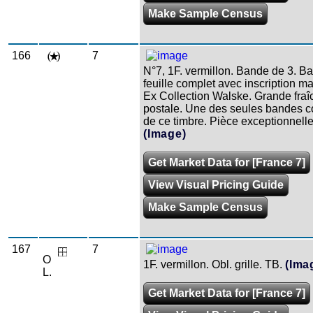
Make Sample Census
166
7
N°7, 1F. vermillon. Bande de 3. B
feuille complet avec inscription ma
Ex Collection Walske. Grande fraî
postale. Une des seules bandes 
de ce timbre. Pièce exceptionnelle
(Image)
Get Market Data for [France 7]
View Visual Pricing Guide
Make Sample Census
167
7
O
1F. vermillon. Obl. grille. TB.
(Ima
L.
Get Market Data for [France 7]