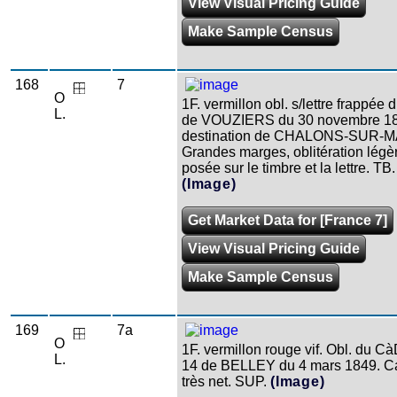
View Visual Pricing Guide
Make Sample Census
168
7
O
1F. vermillon obl. s/lettre frappée
L.
de VOUZIERS du 30 novembre 1
destination de CHALONS-SUR-
Grandes marges, oblitération légè
posée sur le timbre et la lettre. TB
(Image)
Get Market Data for [France 7]
View Visual Pricing Guide
Make Sample Census
169
7a
O
1F. vermillon rouge vif. Obl. du C
L.
14 de BELLEY du 4 mars 1849. C
très net. SUP.
(Image)