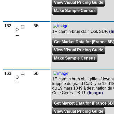
View Visual Pricing Guide
Make Sample Census
162
6B
O
1F. carmin-brun clair. Obl. SUP.
(I
L.
Get Market Data for [France 6B
View Visual Pricing Guide
Make Sample Census
163
6B
O
1F. carmin brun obl. grille s/devant
L.
frappée du grand CàD type 13 d'
du 19 mars 1849 à destination d
Cote Cérès. TB. R.
(Image)
Get Market Data for [France 6B
View Visual Pricing Guide