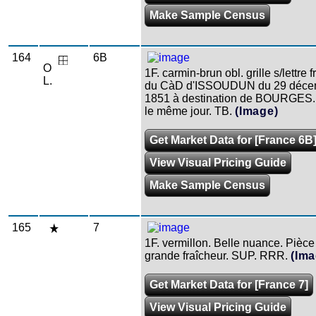
Make Sample Census
164
6B
O
1F. carmin-brun obl. grille s/lettre 
L.
du CàD d'ISSOUDUN du 29 déce
1851 à destination de BOURGES. 
le même jour. TB.
(Image)
Get Market Data for [France 6B
View Visual Pricing Guide
Make Sample Census
165
7
1F. vermillon. Belle nuance. Pièce
grande fraîcheur. SUP. RRR.
(Ima
Get Market Data for [France 7]
View Visual Pricing Guide