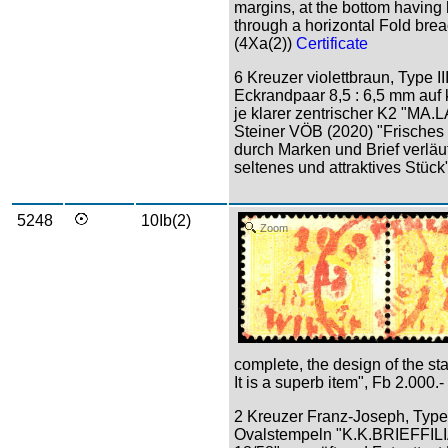
margins, at the bottom having
through a horizontal Fold brea
(4Xa(2))
Certificate
6 Kreuzer violettbraun, Type I
Eckrandpaar 8,5 : 6,5 mm auf 
je klarer zentrischer K2 "MA.
Steiner VÖB (2020) "Frisches 
durch Marken und Brief verläu
seltenes und attraktives Stück
5248
10Ib(2)
Zoom
complete, the design of the stam
It is a superb item", Fb 2.000.-
2 Kreuzer Franz-Joseph, Type 
Ovalstempeln "K.K.BRIEFF