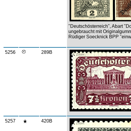
"Deutschösterreich", Abart "D
ungebraucht mit Originalgummi
Rüdiger Soecknick BPP "einw
5256
289B
Zoom
5257
420B
Zoom