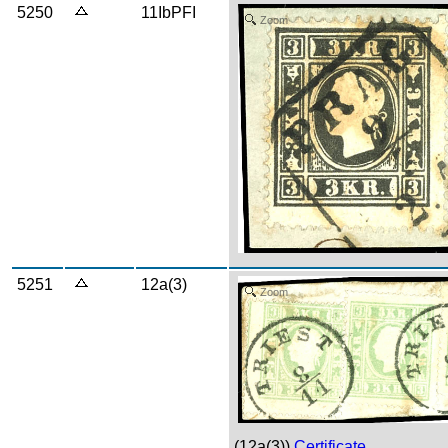
5250
11IbPFI
Zoom
5251
12a(3)
Zoom
(12a(3))
Certificate