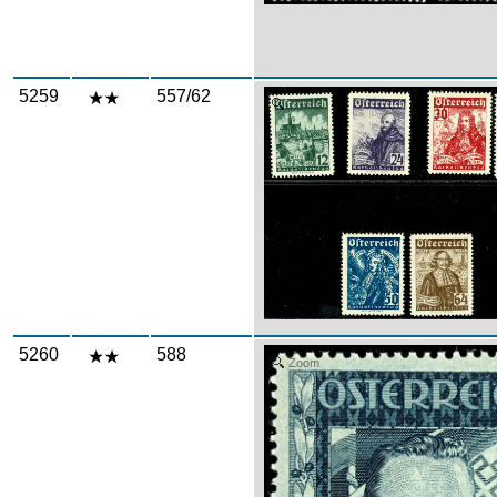
5259
557/62
Zoom
5260
588
Zoom