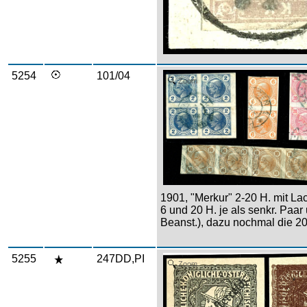
5254
101/04
Zoom
1901, "Merkur" 2-20 H. mit Lack
6 und 20 H. je als senkr. Paar 
Beanst.), dazu nochmal die 20
5255
247DD,PI
Zoom