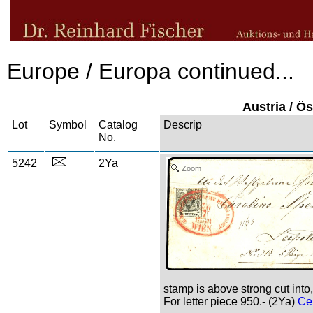
Europe / Europa continued...
Austria / Ös
Lot
Symbol
Catalog
Descrip
No.
5242
2Ya
Zoom
stamp is above strong cut int
For letter piece 950.- (2Ya)
Cer