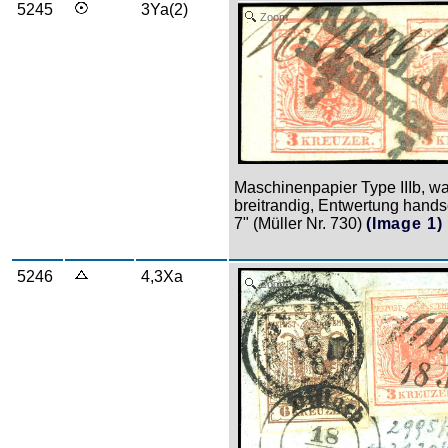
5245
3Ya(2)
Zoom
Maschinenpapier Type IIIb, wa
breitrandig, Entwertung hand
7" (Müller Nr. 730)
(Image 1)
5246
4,3Xa
Zoom