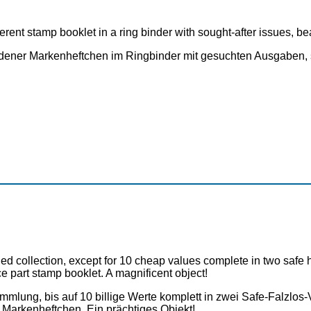
erent stamp booklet in a ring binder with sought-after issues, be
dener Markenheftchen im Ringbinder mit gesuchten Ausgaben, 
ged collection, except for 10 cheap values complete in two safe h
 part stamp booklet. A magnificent object!
mlung, bis auf 10 billige Werte komplett in zwei Safe-Falzlos
Markenheftchen. Ein prächtiges Objekt!