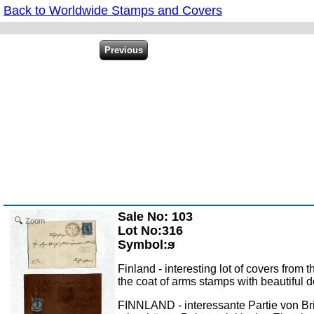
Back to Worldwide Stamps and Covers
Sale No: 103
Zoom
Lot No:316
Symbol:ϧ
Finland - interesting lot of covers from
the coat of arms stamps with beautiful 
FINNLAND - interessante Partie von B