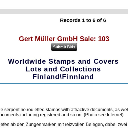
Records 1 to 6 of 6
Gert Müller GmbH Sale: 103
Worldwide Stamps and Covers
Lots and Collections
Finland\Finnland
 the serpentine rouletted stamps with attractive documents, as we
documents including registered and so on. (Photo see Internet)
riefen ab den Zungenmarken mit reizvollen Belegen, dabei zw