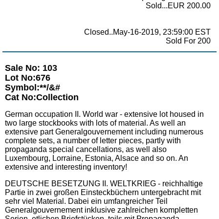
Sold...EUR 200.00
Closed..May-16-2019, 23:59:00 EST
Sold For 200
Sale No: 103
Lot No:676
Symbol:**/&#
Cat No:Collection
German occupation II. World war - extensive lot housed in
two large stockbooks with lots of material. As well an
extensive part Generalgouvernement including numerous
complete sets, a number of letter pieces, partly with
propaganda special cancellations, as well also
Luxembourg, Lorraine, Estonia, Alsace and so on. An
extensive and interesting inventory!
DEUTSCHE BESETZUNG II. WELTKRIEG - reichhaltige
Partie in zwei großen Einsteckbüchern untergebracht mit
sehr viel Material. Dabei ein umfangreicher Teil
Generalgouvernement inklusive zahlreichen kompletten
Serien, etlichen Briefstücken, teils mit Propaganda-