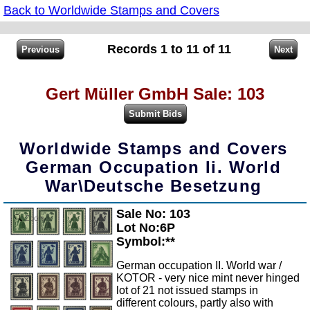
Back to Worldwide Stamps and Covers
Records 1 to 11 of 11
Gert Müller GmbH Sale: 103
Worldwide Stamps and Covers
German Occupation Ii. World
War\Deutsche Besetzung
Sale No: 103
Zoom
Lot No:6P
Symbol:**
German occupation II. World war /
KOTOR - very nice mint never hinged
lot of 21 not issued stamps in
different colours, partly also with