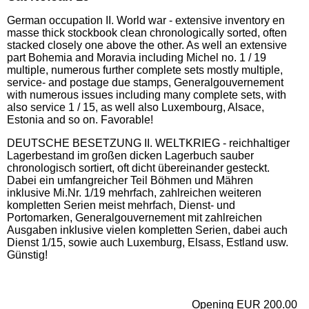
German occupation II. World war - extensive inventory en
masse thick stockbook clean chronologically sorted, often
stacked closely one above the other. As well an extensive
part Bohemia and Moravia including Michel no. 1 / 19
multiple, numerous further complete sets mostly multiple,
service- and postage due stamps, Generalgouvernement
with numerous issues including many complete sets, with
also service 1 / 15, as well also Luxembourg, Alsace,
Estonia and so on. Favorable!
DEUTSCHE BESETZUNG II. WELTKRIEG - reichhaltiger
Lagerbestand im großen dicken Lagerbuch sauber
chronologisch sortiert, oft dicht übereinander gesteckt.
Dabei ein umfangreicher Teil Böhmen und Mähren
inklusive Mi.Nr. 1/19 mehrfach, zahlreichen weiteren
kompletten Serien meist mehrfach, Dienst- und
Portomarken, Generalgouvernement mit zahlreichen
Ausgaben inklusive vielen kompletten Serien, dabei auch
Dienst 1/15, sowie auch Luxemburg, Elsass, Estland usw.
Günstig!
Opening EUR 200.00