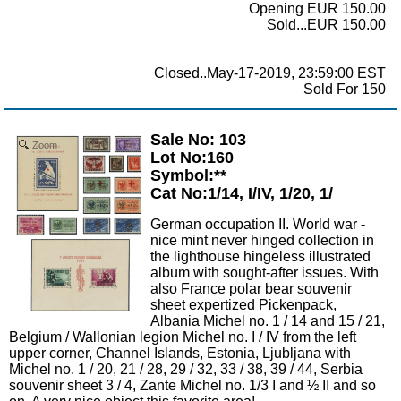
Opening EUR 150.00
Sold...EUR 150.00
Closed..May-17-2019, 23:59:00 EST
Sold For 150
Sale No: 103
Zoom
Lot No:160
Symbol:**
Cat No:1/14, I/IV, 1/20, 1/
German occupation II. World war -
nice mint never hinged collection in
the lighthouse hingeless illustrated
album with sought-after issues. With
also France polar bear souvenir
sheet expertized Pickenpack,
Albania Michel no. 1 / 14 and 15 / 21,
Belgium / Wallonian legion Michel no. I / IV from the left
upper corner, Channel Islands, Estonia, Ljubljana with
Michel no. 1 / 20, 21 / 28, 29 / 32, 33 / 38, 39 / 44, Serbia
souvenir sheet 3 / 4, Zante Michel no. 1/3 I and ½ II and so