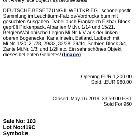
on. A very nice object this favorite area!
DEUTSCHE BESETZUNG II. WELTKRIEG - schöne postfr.
Sammlung im Leuchtturm-Falzlos-Vordruckalbum mit
gesuchten Ausgaben. Dabei auch Frankreich Eisbär-Block
geprüft Pickenpack, Albanien Mi.Nr. 1/14 und 15/21,
Belgien/Wallonische Legion Mi.Nr. I/IV aus der linken
oberen Bogenecke, Kanalinseln, Estland, Laibach mit
Mi.Nr. 1/20, 21/28, 29/32, 33/38, 39/44, Serbien Block 3/4,
Zante Mi.Nr. 1/3I und 1/2II etc. Ein sehr schönes Objekt
dieses beliebten Gebietes!
(Image)
Opening EUR 1,200.00
Sold...EUR 960.00
Closed..May-16-2019, 23:59:00 EST
Sold For 960
Sale No: 103
Lot No:419C
Symbol:ϧ