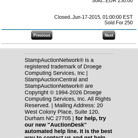
Sold...EUR 250.00
Closed..Jun-17-2015, 01:00:00 EST
Sold For 250
StampAuctionNetwork® is a
registered trademark of Droege
Computing Services, Inc |
StampAuctionCentral and
StampAuctionNetwork® are
Copyright © 1994-2026 Droege
Computing Services, Inc. All Rights
Reserved. | Mailing Address: 20
West Colony Place, Suite 120,
Durham NC 27705 |
for help, try
our new "AuctionDesk"
automated help line. It is the best
way to contact us and get help