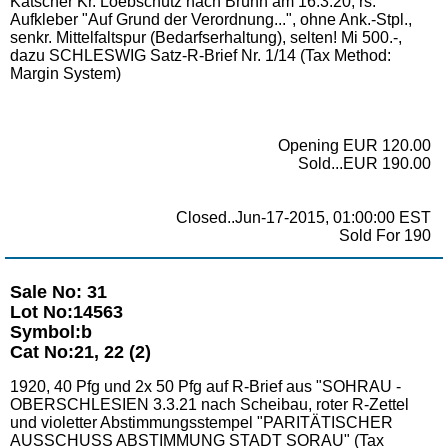
Katscher Kr. Loebschütz nach Brünn am 16.3.20, rs.
Aufkleber "Auf Grund der Verordnung...", ohne Ank.-Stpl.,
senkr. Mittelfaltspur (Bedarfserhaltung), selten! Mi 500.-,
dazu SCHLESWIG Satz-R-Brief Nr. 1/14 (Tax Method:
Margin System)
Opening EUR 120.00
Sold...EUR 190.00
Closed..Jun-17-2015, 01:00:00 EST
Sold For 190
Sale No: 31
Lot No:14563
Symbol:b
Cat No:21, 22 (2)
1920, 40 Pfg und 2x 50 Pfg auf R-Brief aus "SOHRAU -
OBERSCHLESIEN 3.3.21 nach Scheibau, roter R-Zettel
und violetter Abstimmungsstempel "PARITÄTISCHER
AUSSCHUSS ABSTIMMUNG STADT SORAU" (Tax