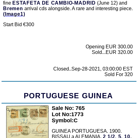
fine
ESTAFETA DE CAMBIO-MADRID
(June 12) and
Bremen
arrival cds alongside. A rare and interesting piece.
(Image1)
Start Bid €300
Opening EUR 300.00
Sold...EUR 320.00
Closed..Sep-28-2021, 03:00:00 EST
Sold For 320
PORTUGUESE GUINEA
Sale No: 765
Zoom
Lot No:1773
Symbol:C
GUINEA PORTUGUESA. 1900.
BISSAU a ALEMANIA.
2 1/2, 5, 10,