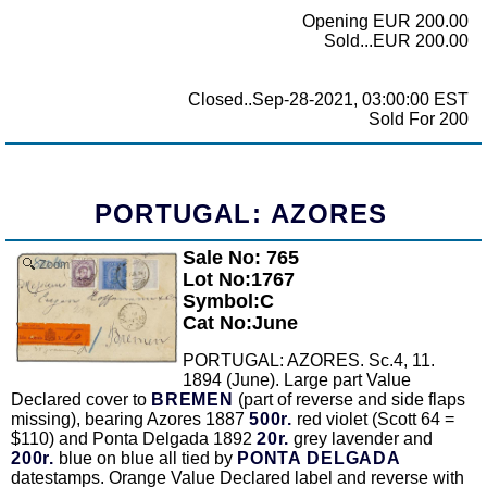
Opening EUR 200.00
Sold...EUR 200.00
Closed..Sep-28-2021, 03:00:00 EST
Sold For 200
PORTUGAL: AZORES
Sale No: 765
Zoom
Lot No:1767
Symbol:C
Cat No:June
PORTUGAL: AZORES. Sc.4, 11.
1894 (June). Large part Value
Declared cover to
BREMEN
(part of reverse and side flaps
missing), bearing Azores 1887
500r.
red violet (Scott 64 =
$110) and Ponta Delgada 1892
20r.
grey lavender and
200r.
blue on blue all tied by
PONTA DELGADA
datestamps. Orange Value Declared label and reverse with