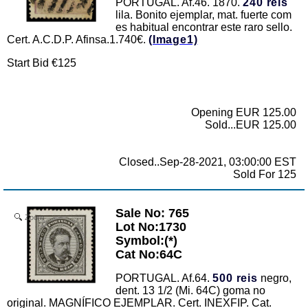
PORTUGAL. Af.46. 1870.
240 reis
lila. Bonito ejemplar, mat. fuerte com
es habitual encontrar este raro sello.
Cert. A.C.D.P. Afinsa.1.740€.
(Image1)
Start Bid €125
Opening EUR 125.00
Sold...EUR 125.00
Closed..Sep-28-2021, 03:00:00 EST
Sold For 125
Sale No: 765
Zoom
Lot No:1730
Symbol:(*)
Cat No:64C
PORTUGAL. Af.64.
500 reis
negro,
dent. 13 1/2 (Mi. 64C) goma no
original. MAGNÍFICO EJEMPLAR. Cert. INEXFIP. Cat.