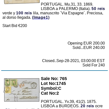
PORTUGAL. Mu.31, 33. 1869.
LISBOA a PALERMO (Italia).
50 reis
verde y
100 reis
lila, manuscrito ´Via Espagne´. Preciosa,
al dorso llegada.
(Image1)
Start Bid €200
Opening EUR 200.00
Sold...EUR 240.00
Closed..Sep-28-2021, 03:00:00 EST
Sold For 240
Sale No: 765
Zoom
Lot No:1745
Symbol:C
Cat No:2
PORTUGAL. Yv.39, 41(2). 1875.
LISBOA a BURDEOS.
20 reis
ocre