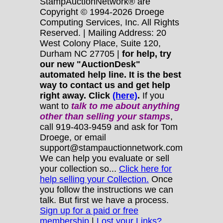
StampAuctionNetwork® are
Copyright © 1994-2026 Droege
Computing Services, Inc. All Rights
Reserved. | Mailing Address: 20
West Colony Place, Suite 120,
Durham NC 27705 |
for help, try
our new "AuctionDesk"
automated help line. It is the best
way to contact us and get help
right away. Click
(here)
.
If you
want to
talk to me about anything
other
than selling your stamps
,
call 919-403-9459 and ask for Tom
Droege, or email
support@stampauctionnetwork.com
We can help you evaluate or sell
your collection so...
Click here for
help selling your Collection.
Once
you follow the instructions we can
talk. But first we have a process.
Sign up for a paid or free
membership
|
Lost your Links?