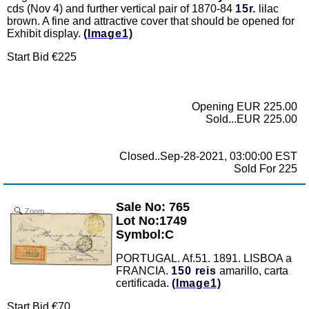
cds (Nov 4) and further vertical pair of 1870-84
15r.
lilac
brown. A fine and attractive cover that should be opened for
Exhibit display.
(Image1)
Start Bid €225
Opening EUR 225.00
Sold...EUR 225.00
Closed..Sep-28-2021, 03:00:00 EST
Sold For 225
Sale No: 765
Zoom
Lot No:1749
Symbol:C
PORTUGAL. Af.51. 1891. LISBOA a
FRANCIA.
150 reis
amarillo, carta
certificada.
(Image1)
Start Bid €70