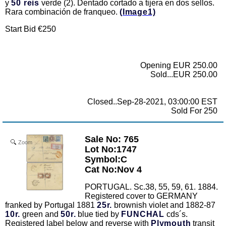
y
50 reis
verde (2). Dentado cortado a tijera en dos sellos.
Rara combinación de franqueo.
(Image1)
Start Bid €250
Opening EUR 250.00
Sold...EUR 250.00
Closed..Sep-28-2021, 03:00:00 EST
Sold For 250
Sale No: 765
Zoom
Lot No:1747
Symbol:C
Cat No:Nov 4
PORTUGAL. Sc.38, 55, 59, 61. 1884.
Registered cover to GERMANY
franked by Portugal 1881
25r.
brownish violet and 1882-87
10r.
green and
50r.
blue tied by
FUNCHAL
cds´s.
Registered label below and reverse with
Plymouth
transit