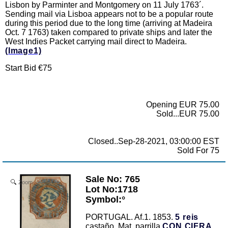
Lisbon by Parminter and Montgomery on 11 July 1763´.
Sending mail via Lisboa appears not to be a popular route
during this period due to the long time (arriving at Madeira
Oct. 7 1763) taken compared to private ships and later the
West Indies Packet carrying mail direct to Madeira.
(Image1)
Start Bid €75
Opening EUR 75.00
Sold...EUR 75.00
Closed..Sep-28-2021, 03:00:00 EST
Sold For 75
Sale No: 765
Zoom
Lot No:1718
Symbol:°
PORTUGAL. Af.1. 1853.
5 reis
castaño. Mat. parrilla
CON CIFRA