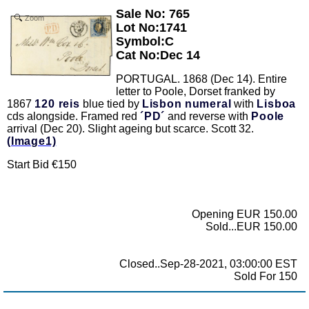
Sale No: 765
Zoom
Lot No:1741
Symbol:C
Cat No:Dec 14
PORTUGAL. 1868 (Dec 14). Entire
letter to Poole, Dorset franked by
1867
120 reis
blue tied by
Lisbon
numeral
with
Lisboa
cds alongside. Framed red
´PD´
and reverse with
Poole
arrival (Dec 20). Slight ageing but scarce. Scott 32.
(Image1)
Start Bid €150
Opening EUR 150.00
Sold...EUR 150.00
Closed..Sep-28-2021, 03:00:00 EST
Sold For 150