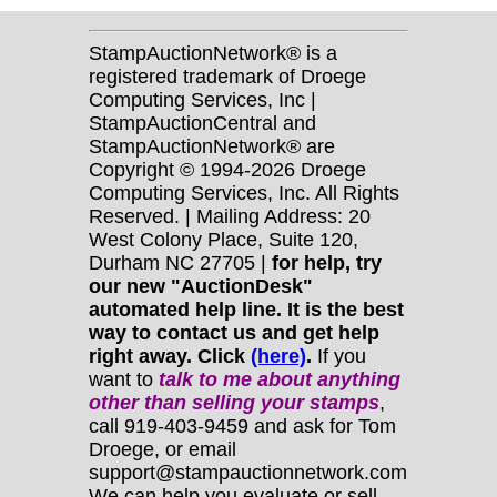
StampAuctionNetwork® is a
registered trademark of Droege
Computing Services, Inc |
StampAuctionCentral and
StampAuctionNetwork® are
Copyright © 1994-2026 Droege
Computing Services, Inc. All Rights
Reserved. | Mailing Address: 20
West Colony Place, Suite 120,
Durham NC 27705 |
for help, try
our new "AuctionDesk"
automated help line. It is the best
way to contact us and get help
right away. Click
(here)
.
If you
want to
talk to me about anything
other
than selling your stamps
,
call 919-403-9459 and ask for Tom
Droege, or email
support@stampauctionnetwork.com
We can help you evaluate or sell