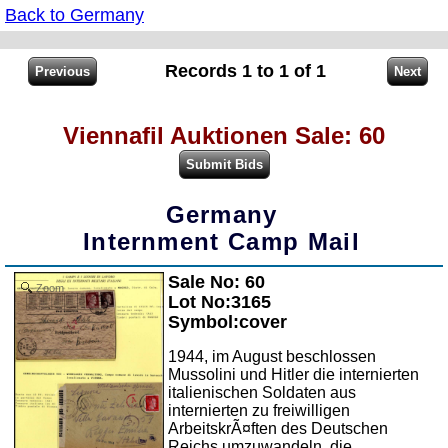
Back to Germany
Records 1 to 1 of 1
Viennafil Auktionen Sale: 60
Germany
Internment Camp Mail
Sale No: 60
Zoom
Lot No:3165
Symbol:cover
1944, im August beschlossen
Mussolini und Hitler die internierten
italienischen Soldaten aus
internierten zu freiwilligen
ArbeitskrÃ¤ften des Deutschen
Reichs umzuwandeln, die