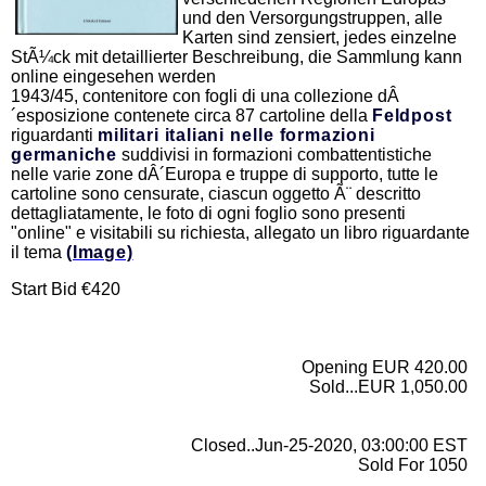
und den Versorgungstruppen, alle
Karten sind zensiert, jedes einzelne
StÃ¼ck mit detaillierter Beschreibung, die Sammlung kann
online eingesehen werden
1943/45, contenitore con fogli di una collezione dÂ
´esposizione contenete circa 87 cartoline della
Feldpost
riguardanti
militari italiani nelle formazioni
germaniche
suddivisi in formazioni combattentistiche
nelle varie zone dÂ´Europa e truppe di supporto, tutte le
cartoline sono censurate, ciascun oggetto Ã¨ descritto
dettagliatamente, le foto di ogni foglio sono presenti
"online" e visitabili su richiesta, allegato un libro riguardante
il tema
(Image)
Start Bid €420
Opening EUR 420.00
Sold...EUR 1,050.00
Closed..Jun-25-2020, 03:00:00 EST
Sold For 1050