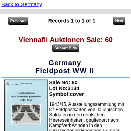
Back to Germany
Records 1 to 1 of 1
Viennafil Auktionen Sale: 60
Germany
Fieldpost WW II
Sale No: 60
Zoom
Lot No:3134
Symbol:cover
1943/45, Ausstellungssammlung mit
87 Feldpostkarten von italienischen
Soldaten in den deutschen
Heereseinheiten, gegliedert nach
KampfverbÃ¤nden in den
verschiedenen Regionen Europas