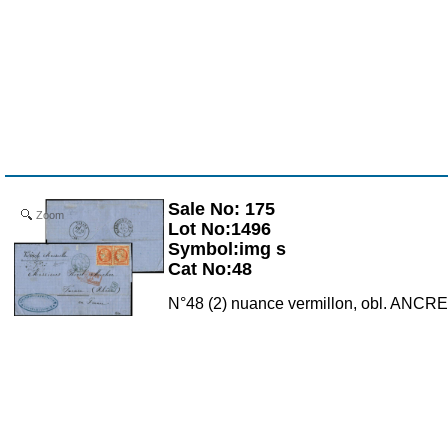
Sale No: 175
Zoom
Lot No:1496
Symbol:img s
Cat No:48
N°48 (2) nuance vermillon, obl. ANCRE 