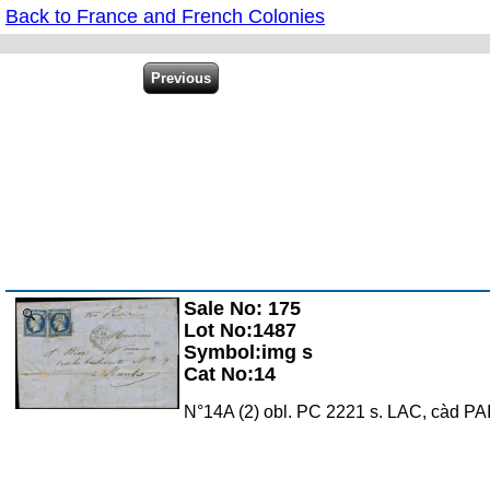
Back to France and French Colonies
Sale No: 175
Zoom
Lot No:1487
Symbol:img s
Cat No:14
N°14A (2) obl. PC 2221 s. LAC, càd