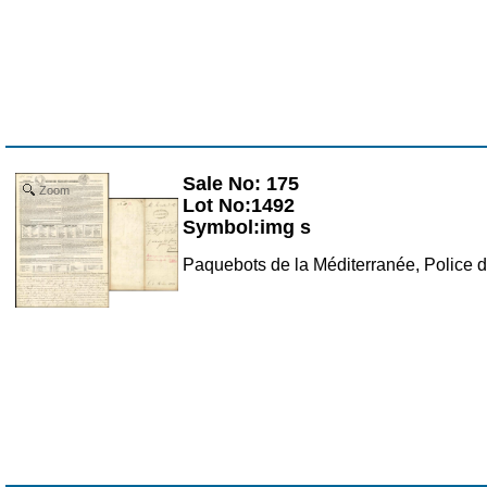
Sale No: 175
Zoom
Lot No:1492
Symbol:img s
Paquebots de la Méditerranée, Police