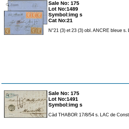
Sale No: 175
Zoom
Lot No:1489
Symbol:img s
Cat No:21
N°21 (3) et 23 (3) obl. ANCRE bleue 
Sale No: 175
Zoom
Lot No:1491
Symbol:img s
Càd THABOR 17/8/54 s. LAC de Const