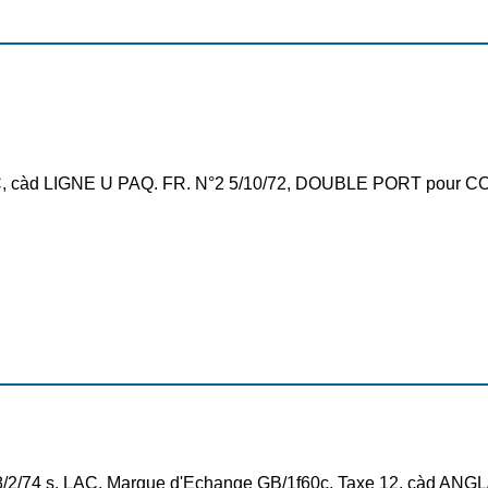
LAC, càd LIGNE U PAQ. FR. N°2 5/10/72, DOUBLE PORT pour
8/2/74 s. LAC, Marque d'Echange GB/1f60c, Taxe 12, càd AN