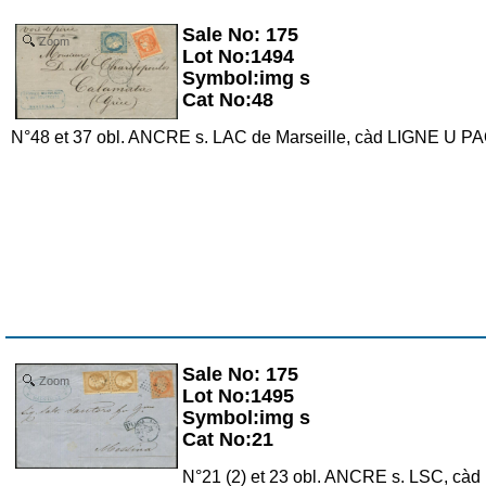
Sale No: 175
Zoom
Lot No:1494
Symbol:img s
Cat No:48
N°48 et 37 obl. ANCRE s. LAC de Marseille, càd LIGNE U 
Sale No: 175
Zoom
Lot No:1495
Symbol:img s
Cat No:21
N°21 (2) et 23 obl. ANCRE s. LSC, cà