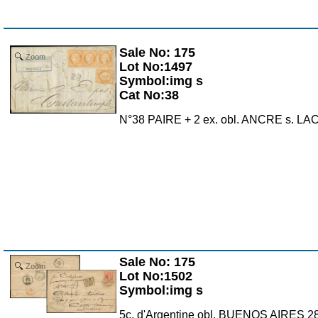
Sale No: 175
Zoom
Lot No:1497
Symbol:img s
Cat No:38
N°38 PAIRE + 2 ex. obl. ANCRE s. 
Sale No: 175
Zoom
Lot No:1502
Symbol:img s
5c. d'Argentine obl. BUENOS AIRES 2