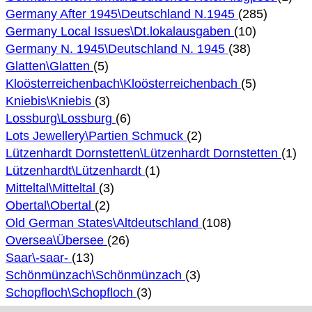
Germany After 1945\Deutschland N.1945
(285)
Germany Local Issues\Dt.lokalausgaben
(10)
Germany N. 1945\Deutschland N. 1945
(38)
Glatten\Glatten
(5)
Kloösterreichenbach\Kloösterreichenbach
(5)
Kniebis\Kniebis
(3)
Lossburg\Lossburg
(6)
Lots Jewellery\Partien Schmuck
(2)
Lützenhardt Dornstetten\Lützenhardt Dornstetten
(1)
Lützenhardt\Lützenhardt
(1)
Mitteltal\Mitteltal
(3)
Obertal\Obertal
(2)
Old German States\Altdeutschland
(108)
Oversea\Übersee
(26)
Saar\-saar-
(13)
Schönmünzach\Schönmünzach
(3)
Schopfloch\Schopfloch
(3)