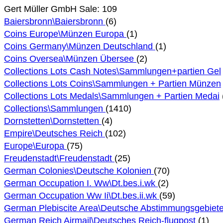
Gert Müller GmbH Sale: 109
Baiersbronn\Baiersbronn
(6)
Coins Europe\Münzen Europa
(1)
Coins Germany\Münzen Deutschland
(1)
Coins Oversea\Münzen Übersee
(2)
Collections Lots Cash Notes\Sammlungen+partien Gel
Collections Lots Coins\Sammlungen + Partien Münzen
Collections Lots Medals\Sammlungen + Partien Medai
Collections\Sammlungen
(1410)
Dornstetten\Dornstetten
(4)
Empire\Deutsches Reich
(102)
Europe\Europa
(75)
Freudenstadt\Freudenstadt
(25)
German Colonies\Deutsche Kolonien
(70)
German Occupation I. Ww\Dt.bes.i.wk
(2)
German Occupation Ww Ii\Dt.bes.ii.wk
(59)
German Plebiscite Area\Deutsche Abstimmungsgebiet
German Reich Airmail\Deutsches Reich-flugpost
(1)