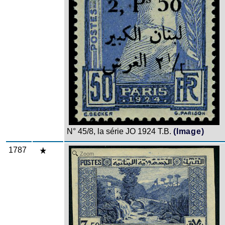
N° 45/8, la série JO 1924 T.B.
(Image)
1787
Zoom