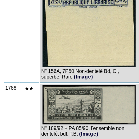
N° 156A, 7P50 Non-dentelé Bd, Cl,
superbe, Rare
(Image)
1788
Zoom
N° 189/92 + PA 85/90, l'ensemble non
dentelé, bdf, T.B.
(Image)