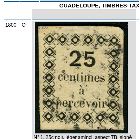
GUADELOUPE, TIMBRES-TA
1800
O
Zoom
N° 1, 25c noir, léger aminci, aspect TB, signé