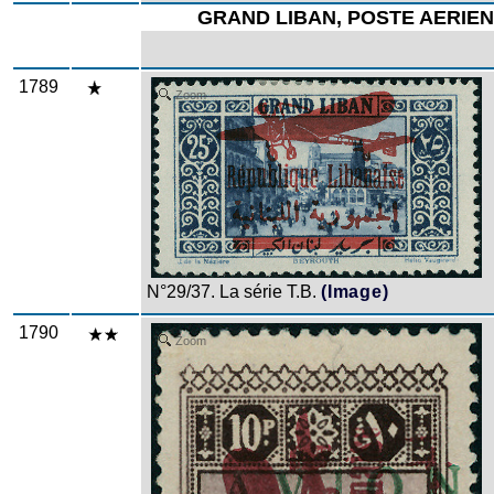
GRAND LIBAN, POSTE AERIE
1789
Zoom
N°29/37. La série T.B.
(Image)
1790
Zoom