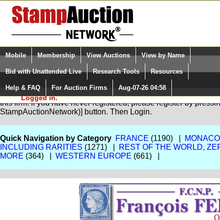
Login (enter your user name)
Select Language
▼
Mobile
Membership
View Auctions
View by Name
and Password
Quick Search:
Bid with Unattended Live
Research Tools
Resources
Help & FAQ
For Auction Firms
Aug-07-26 04:58
Please Login. You are NOT
You are not logged in. Please Login so that we can determine yo
Logged in.
this firm. If you have never registered, please register by press
StampAuctionNetwork)] button. Then Login.
Quick Navigation by Category
FRANCE
(1190) |
MONACO,
INCLUDING RARITIES
(1271) |
REST OF THE WORLD, ZE
MORE
(364) |
WESTERN EUROPE
(661) |