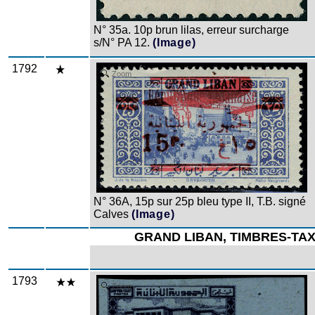
N° 35a. 10p brun lilas, erreur surcharge
s/N° PA 12.
(Image)
1792
Zoom
N° 36A, 15p sur 25p bleu type II, T.B. signé
Calves
(Image)
GRAND LIBAN, TIMBRES-TA
1793
Zoom