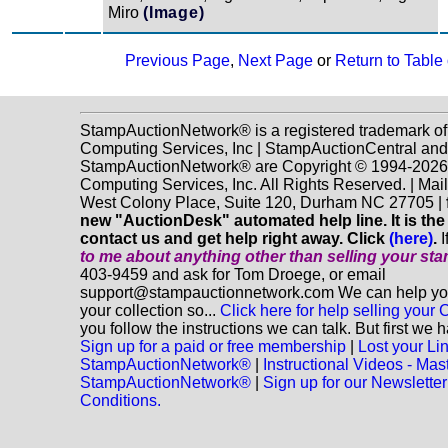
Miro
(Image)
Previous Page
,
Next Page
or
Return to Table
StampAuctionNetwork® is a registered trademark o
Computing Services, Inc | StampAuctionCentral and
StampAuctionNetwork® are Copyright © 1994-202
Computing Services, Inc. All Rights Reserved. | Mai
West Colony Place, Suite 120, Durham NC 27705 |
new "AuctionDesk" automated help line. It is the
contact us and get help right away. Click
(here)
.
I
to me about anything
other
than selling your st
403-9459 and ask for Tom Droege, or email
support@stampauctionnetwork.com We can help you 
your collection so...
Click here for help selling your C
you follow the instructions we can talk. But first we 
Sign up for a paid or free membership
|
Lost your Li
StampAuctionNetwork®
|
Instructional Videos - Mas
StampAuctionNetwork®
|
Sign up for our Newsletter
Conditions.