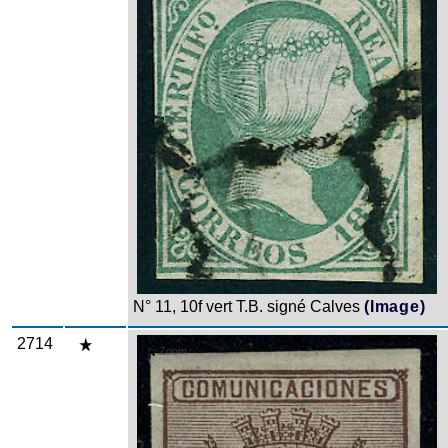
N° 11, 10f vert T.B. signé Calves
(Image)
2714
Zoom