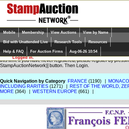
Login (enter your user name)
Select Language
▼
Mobile
Membership
View Auctions
View by Name
and Password
Quick Search:
Bid with Unattended Live
Research Tools
Resources
Help & FAQ
For Auction Firms
Aug-06-26 10:54
Please Login. You are NOT
You are not logged in. Please Login so that we can determine yo
Logged in.
this firm. If you have never registered, please register by press
StampAuctionNetwork)] button. Then Login.
Quick Navigation by Category
FRANCE
(1190) |
MONACO,
INCLUDING RARITIES
(1271) |
REST OF THE WORLD, ZE
MORE
(364) |
WESTERN EUROPE
(661) |