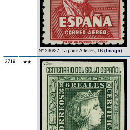
N° 236/37, La paire Artistes, TB
(Image)
2719
Zoom