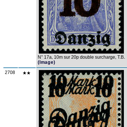
N° 17a, 10m sur 20p double surcharge, T.B.
(Image)
2708
Zoom