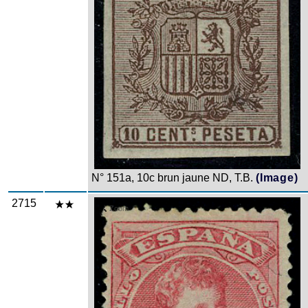
N° 151a, 10c brun jaune ND, T.B.
(Image)
2715
Zoom